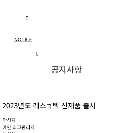
특수구조장비
일반구조장비
DATA
메뉴얼
동영상
NOTICE
INQUIRY
COMPANY
인사말
공지사항
조직도
오시는 길
2023년도 레스큐텍 신제품 출시
작성자
예인 최고관리자